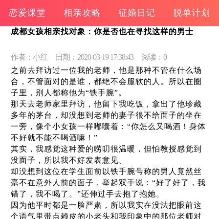
恋爱课堂
相亲攻略
征婚日记
脱单计划
成都女孩相亲找对象：你是否也在寻找这样的男士
作者：小红
日期：2020-03-19 17:38:43
阅读：0
之前去拜访过一位我的老师，他是那种不管在什么场
合，不管面对的是谁，都绝不会服软的人。所以在圈
子里，别人都称他为“铁手腕”。
那天去老师家里拜访，他留下我吃饭，拿出了他珍藏
多年的茅台，却没想到老师的妻子很不给面子的坐在
一旁，像个小女孩一样嘟囔着：“你怎么又喝酒！身体
不好就不能不喝酒嘛！”
其实，我感觉这种爱的唠叨很温暖，但怕教授感觉到
没面子，所以我不好发表意见。
却没想到这位在学生面前以铁手腕号称的男人竟然丝
毫不在意外人前的面子，举起双手说：“好了好了，我
错了，我不喝了。”还伸过手去抱了抱她。
因为他平时都是一脸严肃，所以我实在没法把眼前这
个语气里带点赖皮的小老头和我印象中的那位老师对