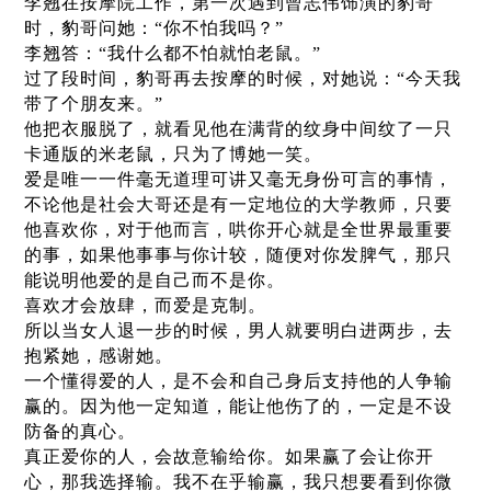
李翘在按摩院工作，第一次遇到曾志伟饰演的豹哥
时，豹哥问她：“你不怕我吗？”
李翘答：“我什么都不怕就怕老鼠。”
过了段时间，豹哥再去按摩的时候，对她说：“今天我
带了个朋友来。”
他把衣服脱了，就看见他在满背的纹身中间纹了一只
卡通版的米老鼠，只为了博她一笑。
爱是唯一一件毫无道理可讲又毫无身份可言的事情，
不论他是社会大哥还是有一定地位的大学教师，只要
他喜欢你，对于他而言，哄你开心就是全世界最重要
的事，如果他事事与你计较，随便对你发脾气，那只
能说明他爱的是自己而不是你。
喜欢才会放肆，而爱是克制。
所以当女人退一步的时候，男人就要明白进两步，去
抱紧她，感谢她。
一个懂得爱的人，是不会和自己身后支持他的人争输
赢的。因为他一定知道，能让他伤了的，一定是不设
防备的真心。
真正爱你的人，会故意输给你。如果赢了会让你开
心，那我选择输。我不在乎输赢，我只想要看到你微