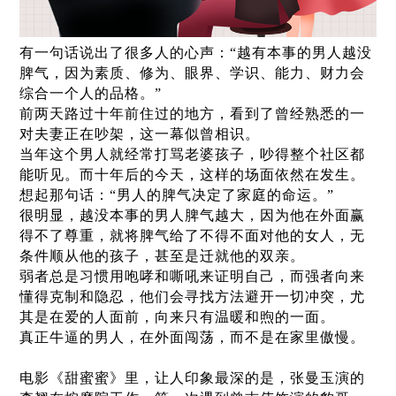
有一句话说出了很多人的心声：“越有本事的男人越没
脾气，因为素质、修为、眼界、学识、能力、财力会
综合一个人的品格。”
前两天路过十年前住过的地方，看到了曾经熟悉的一
对夫妻正在吵架，这一幕似曾相识。
当年这个男人就经常打骂老婆孩子，吵得整个社区都
能听见。而十年后的今天，这样的场面依然在发生。
想起那句话：“男人的脾气决定了家庭的命运。”
很明显，越没本事的男人脾气越大，因为他在外面赢
得不了尊重，就将脾气给了不得不面对他的女人，无
条件顺从他的孩子，甚至是迁就他的双亲。
弱者总是习惯用咆哮和嘶吼来证明自己，而强者向来
懂得克制和隐忍，他们会寻找方法避开一切冲突，尤
其是在爱的人面前，向来只有温暖和煦的一面。
真正牛逼的男人，在外面闯荡，而不是在家里傲慢。
电影《甜蜜蜜》里，让人印象最深的是，张曼玉演的