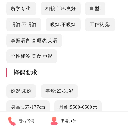
所学专业:
相貌自评:良好
血型:
喝酒:不喝酒
吸烟:不吸烟
工作状况:
掌握语言:普通话,英语
个性标签:美食,电影
择偶要求
婚况:未婚
年龄:23-31岁
身高:167-177cm
月薪:5500-6500元
电话咨询
申请服务
学历:专科
车房情况:已购车 已购房